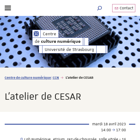
Contact
Afficher / masquer le menu
MOTEUR DE RECHERC
de
Centre
culture numérique
de
culture numérique
Université de Strasbourg
Vous êtes ici :
Centre de culture numérique | CCN
L'atelier de CESAR
L'atelier de CESAR
mardi 18 avril 2023
14:00
17:00
Lab Numérique, Atrium, rez-de-chaussée, salle vitrée - 16