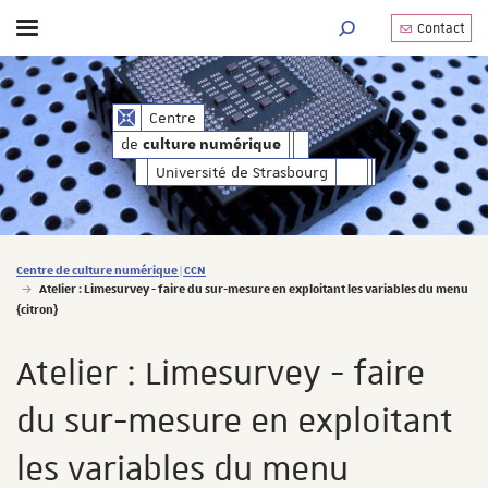
Contact
Afficher / masquer le menu
MOTEUR DE RECHERC
de
Centre
culture numérique
de
culture numérique
Université de Strasbourg
Vous êtes ici :
Centre de culture numérique | CCN
Atelier : Limesurvey - faire du sur-mesure en exploitant les variables du menu
{citron}
Atelier : Limesurvey - faire
du sur-mesure en exploitant
les variables du menu