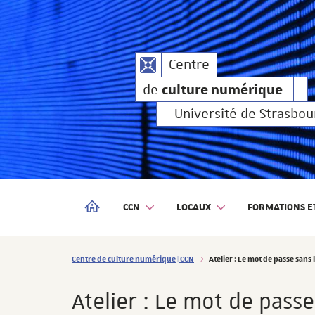
culture numérique
Centre
de
culture numé
Centre
de
culture numérique
de
Université de Strasbou
CCN
LOCAUX
FORMATIONS ET
CENTRE DE CULTURE NUMÉRIQUE | CCN
Vous êtes ici :
Centre de culture numérique | CCN
Atelier : Le mot de passe sans
Atelier : Le mot de pass