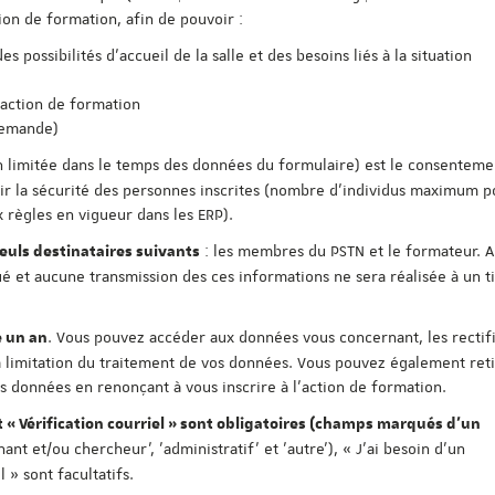
ion de formation, afin de pouvoir :
 possibilités d'accueil de la salle et des besoins liés à la situation
'action de formation
demande)
n limitée dans le temps des données du formulaire) est le consentement
antir la sécurité des personnes inscrites (nombre d'individus maximum 
 règles en vigueur dans les ERP).
: les membres du PSTN et le formateur. 
uls destinataires suivants
 et aucune transmission des ces informations ne sera réalisée à un t
. Vous pouvez accéder aux données vous concernant, les rectifi
 un an
 limitation du traitement de vos données. Vous pouvez également reti
données en renonçant à vous inscrire à l'action de formation.
t « Vérification courriel » sont obligatoires (champs marqués d'un
nant et/ou chercheur', 'administratif' et 'autre'), « J'ai besoin d'un
» sont facultatifs.