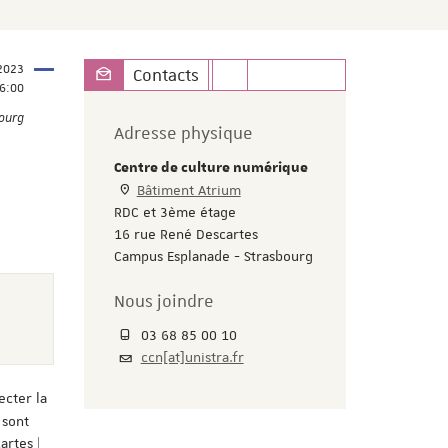
 2023
Contacts
6:00
bourg
Adresse physique
Centre de culture numérique
Bâtiment Atrium
RDC et 3ème étage
16 rue René Descartes
Campus Esplanade - Strasbourg
Nous joindre
03 68 85 00 10
ccn[at]unistra.fr
ecter la
 sont
artes |