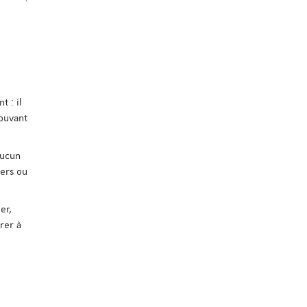
 : il
pouvant
Aucun
iers ou
er,
rer à