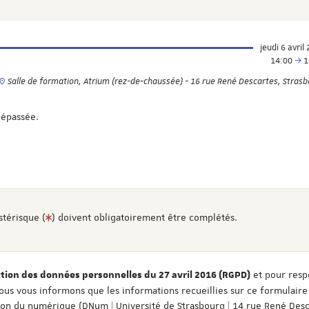
jeudi 6 avril
14:00
1
Salle de formation, Atrium (rez-de-chaussée) - 16 rue René Descartes, Stras
dépassée.
stérisque (
) doivent obligatoirement être complétés.
et pour resp
ion des données personnelles du 27 avril 2016 (RGPD)
ous vous informons que les informations recueillies sur ce formulaire
tion du numérique (DNum | Université de Strasbourg | 14 rue René Desc