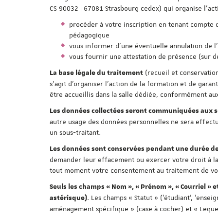
CS 90032 | 67081 Strasbourg cedex) qui organise l'act
procéder à votre inscription en tenant compte des
pédagogique
vous informer d'une éventuelle annulation de l
vous fournir une attestation de présence (sur 
(recueil et conservatio
La base légale du traitement
s'agit d'organiser l'action de la formation et de gar
être accueillis dans la salle dédiée, conformément aux
Les données collectées seront communiquées aux se
autre usage des données personnelles ne sera effectué
un sous-traitant.
Les données sont conservées pendant une durée de
demander leur effacement ou exercer votre droit à la
tout moment votre consentement au traitement de vos 
Seuls les champs « Nom », « Prénom », « Courriel » e
. Les champs « Statut » ('étudiant', 'enseig
astérisque)
aménagement spécifique » (case à cocher) et « Lequel 