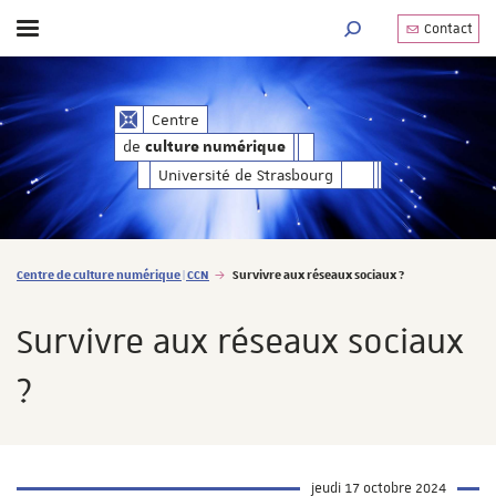
Contact
Afficher / masquer le menu
MOTEUR DE RECHERC
de
Centre
culture numérique
de
culture numérique
Université de Strasbourg
Vous êtes ici :
Centre de culture numérique | CCN
Survivre aux réseaux sociaux ?
Survivre aux réseaux sociaux
?
jeudi 17 octobre 2024