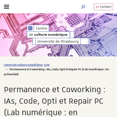
Contact
Afficher / masquer le menu
MOTEUR DE RECHERC
de
Centre
culture numérique
de
culture numérique
Université de Strasbourg
Vous êtes ici :
Centre de culture numérique | CCN
Permanence et Coworking : IAs, Code, Opti et Repair PC (Lab numérique : en
présentiel)
Permanence et Coworking :
IAs, Code, Opti et Repair PC
(Lab numérique : en