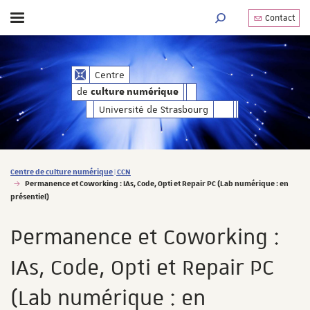
Contact
Afficher / masquer le menu
MOTEUR DE RECHERC
de
Centre
culture numérique
de
culture numérique
Université de Strasbourg
Vous êtes ici :
Centre de culture numérique | CCN
Permanence et Coworking : IAs, Code, Opti et Repair PC (Lab numérique : en
présentiel)
Permanence et Coworking :
IAs, Code, Opti et Repair PC
(Lab numérique : en