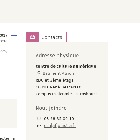
2017
Contacts
3:30
bourg
Adresse physique
Centre de culture numérique
Bâtiment Atrium
RDC et 3ème étage
16 rue René Descartes
Campus Esplanade - Strasbourg
Nous joindre
03 68 85 00 10
ccn[at]unistra.fr
ecter la