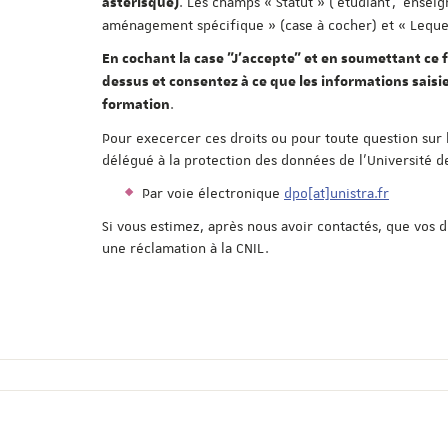
. Les champs « Statut » ('étudiant', 'enseig
astérisque)
aménagement spécifique » (case à cocher) et « Lequel 
En cochant la case "J'accepte" et en soumettant ce f
dessus et consentez à ce que les informations saisie
.
formation
Pour execercer ces droits ou pour toute question sur 
délégué à la protection des données de l'Université d
Par voie électronique
dpo[at]unistra.fr
Si vous estimez, après nous avoir contactés, que vos 
une réclamation à la CNIL.