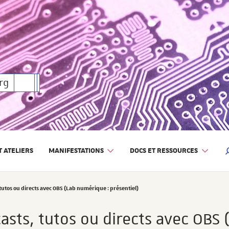
rique
rg
 ATELIERS
MANIFESTATIONS
DOCS ET RESSOURCES
M
tutos ou directs avec OBS (Lab numérique : présentiel)
asts, tutos ou directs avec OBS