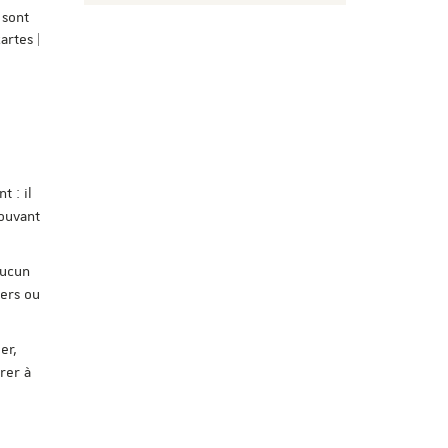
 sont
artes |
 : il
pouvant
Aucun
iers ou
er,
rer à