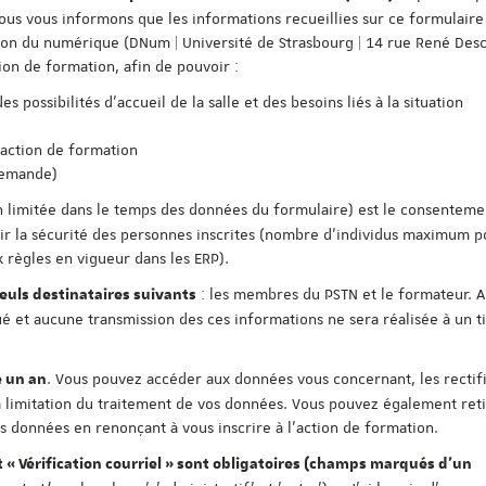
ous vous informons que les informations recueillies sur ce formulaire
tion du numérique (DNum | Université de Strasbourg | 14 rue René Desc
ion de formation, afin de pouvoir :
 possibilités d'accueil de la salle et des besoins liés à la situation
'action de formation
demande)
n limitée dans le temps des données du formulaire) est le consentement
antir la sécurité des personnes inscrites (nombre d'individus maximum 
 règles en vigueur dans les ERP).
: les membres du PSTN et le formateur. 
uls destinataires suivants
 et aucune transmission des ces informations ne sera réalisée à un t
. Vous pouvez accéder aux données vous concernant, les rectifi
 un an
 limitation du traitement de vos données. Vous pouvez également reti
données en renonçant à vous inscrire à l'action de formation.
t « Vérification courriel » sont obligatoires (champs marqués d'un