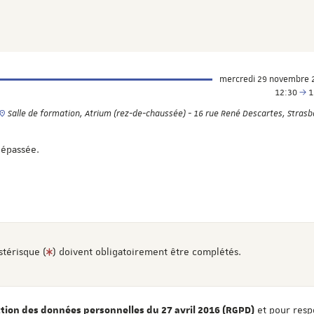
mercredi 29 novembre 
12:30
1
Salle de formation, Atrium (rez-de-chaussée) - 16 rue René Descartes, Stras
dépassée.
stérisque (
) doivent obligatoirement être complétés.
et pour resp
ion des données personnelles du 27 avril 2016 (RGPD)