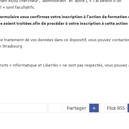
nant et/ou chercheur', 'administratif' et 'autre'), « J'ai besoin d'un
» sont facultatifs.
ormulaire vous confirmez votre inscription à l'action de formation c
s soient traitées afin de procéder à votre inscription à cette action
le traitement de vos données dans ce dispositif, vous pouvez contacter
e Strasbourg :
droits « Informatique et Libertés » ne sont pas respectés, vous pouvez
Partager
Flux RSS