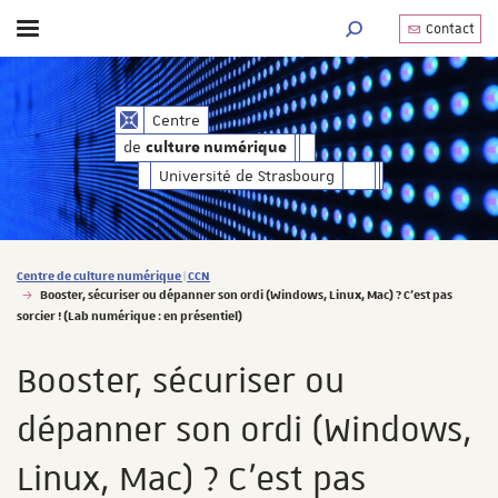
Contact
Afficher / masquer le menu
MOTEUR DE RECHERC
de
Centre
culture numérique
de
culture numérique
Université de Strasbourg
Vous êtes ici :
Centre de culture numérique | CCN
Booster, sécuriser ou dépanner son ordi (Windows, Linux, Mac) ? C’est pas
sorcier ! (Lab numérique : en présentiel)
Booster, sécuriser ou
dépanner son ordi (Windows,
Linux, Mac) ? C’est pas