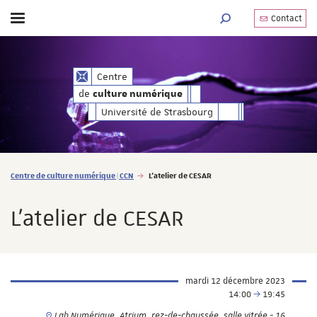
Contact
Afficher / masquer le menu
MOTEUR DE RECHERC
de
Centre
culture numérique
de
culture numérique
Université de Strasbourg
Vous êtes ici :
Centre de culture numérique | CCN
L'atelier de CESAR
L'atelier de CESAR
mardi 12 décembre 2023
14:00
19:45
Lab Numérique, Atrium, rez-de-chaussée, salle vitrée - 16