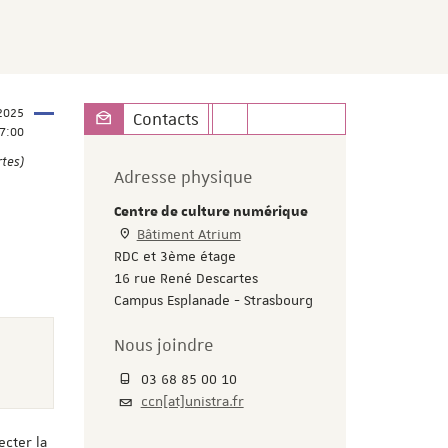
2025
Contacts
7:00
rtes)
Adresse physique
Centre de culture numérique
Bâtiment Atrium
RDC et 3ème étage
16 rue René Descartes
Campus Esplanade - Strasbourg
Nous joindre
03 68 85 00 10
ccn[at]unistra.fr
ecter la