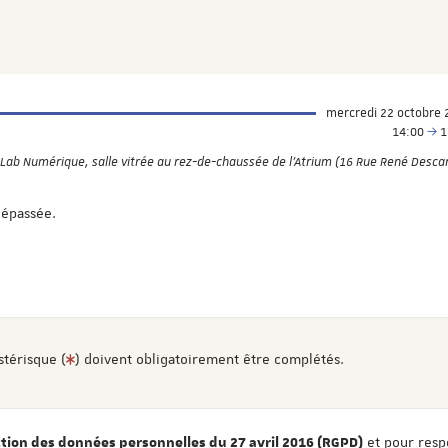
mercredi 22 octobre 
14:00
1
Lab Numérique, salle vitrée au rez-de-chaussée de l'Atrium (16 Rue René Desca
dépassée.
stérisque (
) doivent obligatoirement être complétés.
et pour resp
ion des données personnelles du 27 avril 2016 (RGPD)