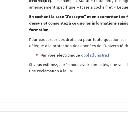
. Les champs « Statut » ('étudiant', 'enseig
astérisque)
aménagement spécifique » (case à cocher) et « Lequel 
En cochant la case "J'accepte" et en soumettant ce f
dessus et consentez à ce que les informations saisie
.
formation
Pour execercer ces droits ou pour toute question sur 
délégué à la protection des données de l'Université d
Par voie électronique
dpo[at]unistra.fr
Si vous estimez, après nous avoir contactés, que vos 
une réclamation à la CNIL.