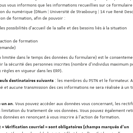
ous vous informons que les informations recueillies sur ce formulaire
tion du numérique (DNum | Université de Strasbourg | 14 rue René Desc
ion de formation, afin de pouvoir :
 possibilités d'accueil de la salle et des besoins liés à la situation
'action de formation
demande)
n limitée dans le temps des données du formulaire) est le consentement
antir la sécurité des personnes inscrites (nombre d'individus maximum 
 règles en vigueur dans les ERP).
: les membres du PSTN et le formateur. 
uls destinataires suivants
 et aucune transmission des ces informations ne sera réalisée à un t
. Vous pouvez accéder aux données vous concernant, les rectifi
 un an
 limitation du traitement de vos données. Vous pouvez également reti
données en renonçant à vous inscrire à l'action de formation.
t « Vérification courriel » sont obligatoires (champs marqués d'un