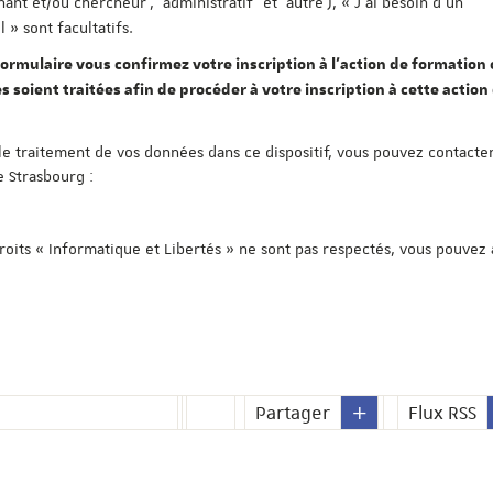
nant et/ou chercheur', 'administratif' et 'autre'), « J'ai besoin d'un
» sont facultatifs.
ormulaire vous confirmez votre inscription à l'action de formation c
s soient traitées afin de procéder à votre inscription à cette action
le traitement de vos données dans ce dispositif, vous pouvez contacter
e Strasbourg :
droits « Informatique et Libertés » ne sont pas respectés, vous pouvez
Partager
Flux RSS