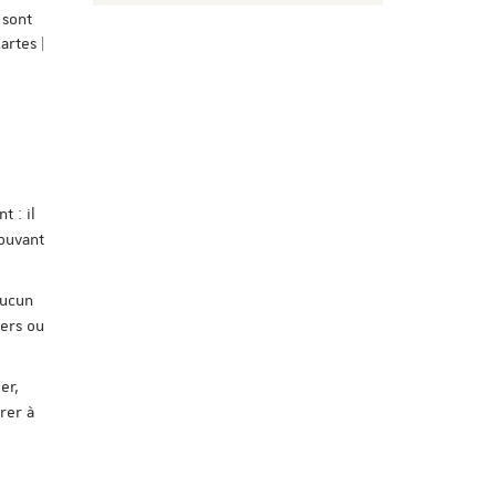
 sont
artes |
 : il
pouvant
Aucun
iers ou
er,
rer à