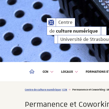
culture numérique
Centre
de
culture numé
Centre
de
culture numérique
de
Université de Strasbou
CCN
LOCAUX
FORMATIONS ET
CENTRE DE CULTURE NUMÉRIQUE | CCN
Vous êtes ici :
Centre de culture numérique | CCN
Permanence et Coworking : IAs
Permanence et Coworking