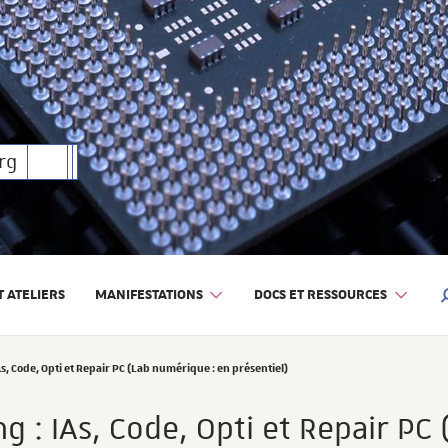
rique
rg
 ATELIERS
MANIFESTATIONS
DOCS ET RESSOURCES
M
, Code, Opti et Repair PC (Lab numérique : en présentiel)
 : IAs, Code, Opti et Repair PC 