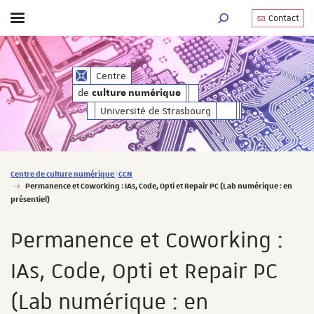
Contact
Afficher / masquer le menu
MOTEUR DE RECHERC
de
Centre
culture numérique
de
culture numérique
Université de Strasbourg
Vous êtes ici :
Centre de culture numérique | CCN
Permanence et Coworking : IAs, Code, Opti et Repair PC (Lab numérique : en
présentiel)
Permanence et Coworking :
IAs, Code, Opti et Repair PC
(Lab numérique : en