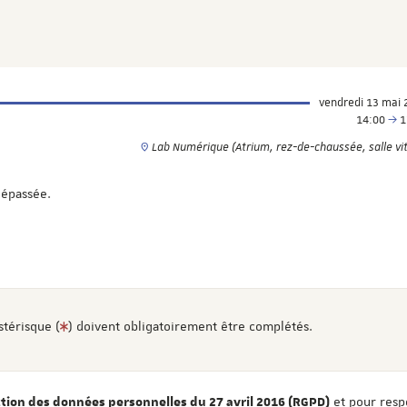
vendredi 13 mai 
14:00
1
Lab Numérique (Atrium, rez-de-chaussée, salle vi
dépassée.
stérisque (
) doivent obligatoirement être complétés.
et pour resp
ion des données personnelles du 27 avril 2016 (RGPD)