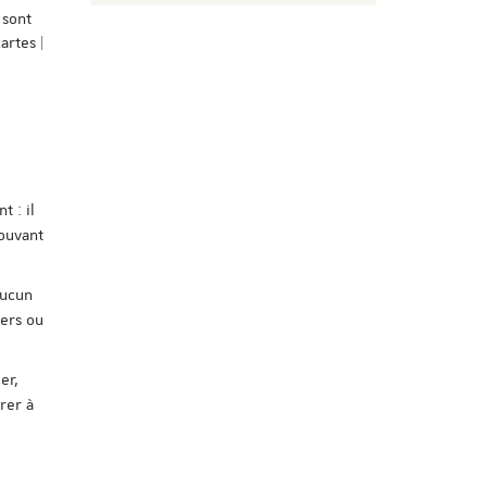
 sont
artes |
 : il
pouvant
Aucun
iers ou
er,
rer à