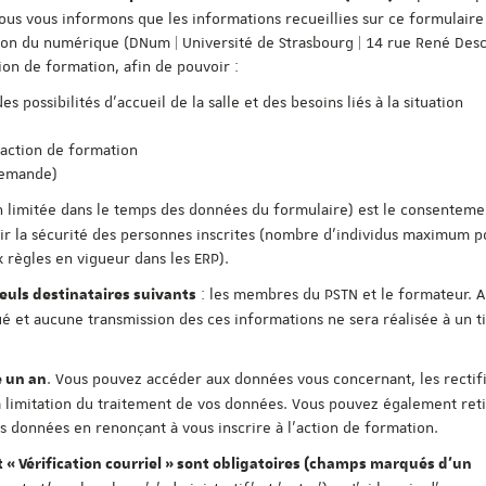
ous vous informons que les informations recueillies sur ce formulaire
tion du numérique (DNum | Université de Strasbourg | 14 rue René Desc
ion de formation, afin de pouvoir :
 possibilités d'accueil de la salle et des besoins liés à la situation
'action de formation
demande)
n limitée dans le temps des données du formulaire) est le consentement
antir la sécurité des personnes inscrites (nombre d'individus maximum 
 règles en vigueur dans les ERP).
: les membres du PSTN et le formateur. 
uls destinataires suivants
 et aucune transmission des ces informations ne sera réalisée à un t
. Vous pouvez accéder aux données vous concernant, les rectifi
 un an
 limitation du traitement de vos données. Vous pouvez également reti
données en renonçant à vous inscrire à l'action de formation.
t « Vérification courriel » sont obligatoires (champs marqués d'un