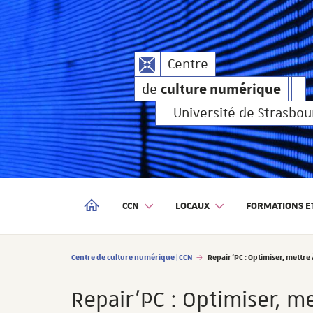
culture numérique
Centre
de
culture numé
Centre
de
culture numérique
de
Université de Strasbou
CCN
LOCAUX
FORMATIONS ET
CENTRE DE CULTURE NUMÉRIQUE | CCN
Vous êtes ici :
Centre de culture numérique | CCN
Repair'PC : Optimiser, mett
Repair'PC : Optimiser, 