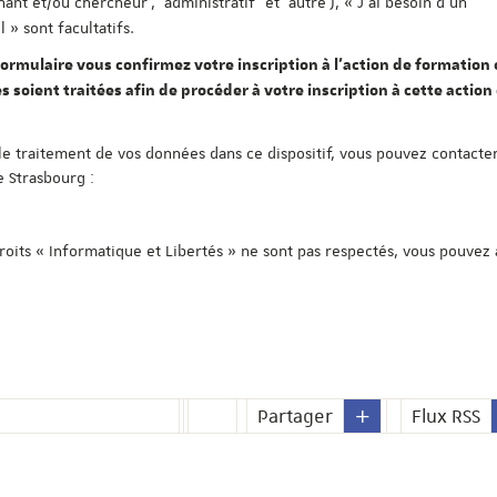
nant et/ou chercheur', 'administratif' et 'autre'), « J'ai besoin d'un
» sont facultatifs.
ormulaire vous confirmez votre inscription à l'action de formation c
s soient traitées afin de procéder à votre inscription à cette action
le traitement de vos données dans ce dispositif, vous pouvez contacter
e Strasbourg :
droits « Informatique et Libertés » ne sont pas respectés, vous pouvez
Partager
Flux RSS