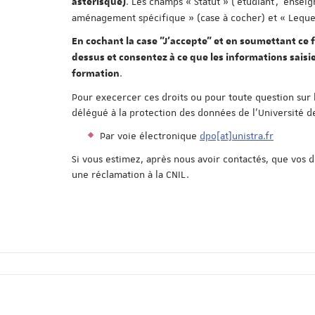
. Les champs « Statut » ('étudiant', 'enseig
astérisque)
aménagement spécifique » (case à cocher) et « Lequel 
En cochant la case "J'accepte" et en soumettant ce f
dessus et consentez à ce que les informations saisie
.
formation
Pour execercer ces droits ou pour toute question sur 
délégué à la protection des données de l'Université d
Par voie électronique
dpo[at]unistra.fr
Si vous estimez, après nous avoir contactés, que vos 
une réclamation à la CNIL.