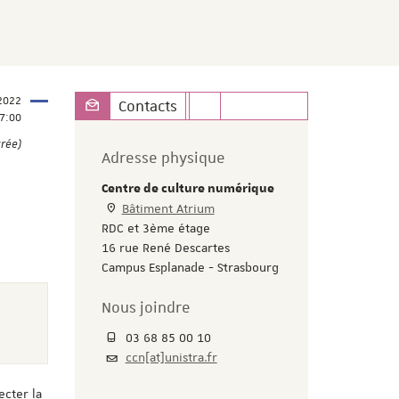
2022
Contacts
7:00
trée)
Adresse physique
Centre de culture numérique
Bâtiment Atrium
RDC et 3ème étage
16 rue René Descartes
Campus Esplanade - Strasbourg
Nous joindre
03 68 85 00 10
ccn[at]unistra.fr
ecter la