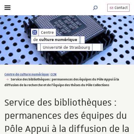
Contact
Afficher / masquer le menu
MOTEUR DE RECHERC
de
Centre
culture numérique
de
culture numérique
Université de Strasbourg
Vous êtes ici :
Centre de culture numérique | CCN
Service des bibliothèques : permanences des équipes du Pôle Appui à la
diffusion de la recherche et de l'équipe des thèses du Pôle Collections
Service des bibliothèques :
permanences des équipes du
Pôle Appui à la diffusion de la