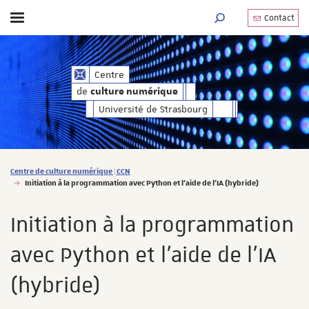
Contact
Afficher / masquer le menu
MOTEUR DE RECHERC
de
Centre
culture numérique
de
culture numérique
Université de Strasbourg
Vous êtes ici :
Centre de culture numérique | CCN
Initiation à la programmation avec Python et l'aide de l'IA (hybride)
Initiation à la programmation
avec Python et l'aide de l'IA
(hybride)