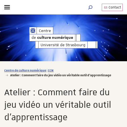
Contact
Afficher / masquer le menu
MOTEUR DE RECHERC
de
Centre
culture numérique
de
culture numérique
Université de Strasbourg
Vous êtes ici :
Centre de culture numérique | CCN
Atelier : Comment faire du jeu vidéo un véritable outil d'apprentissage
Atelier : Comment faire du
jeu vidéo un véritable outil
d'apprentissage