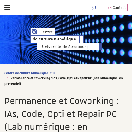
Contact
Afficher / masquer le menu
MOTEUR DE RECHERC
de
Centre
culture numérique
de
culture numérique
Université de Strasbourg
Vous êtes ici :
Centre de culture numérique | CCN
Permanence et Coworking : IAs, Code, Opti et Repair PC (Lab numérique : en
présentiel)
Permanence et Coworking :
IAs, Code, Opti et Repair PC
(Lab numérique : en