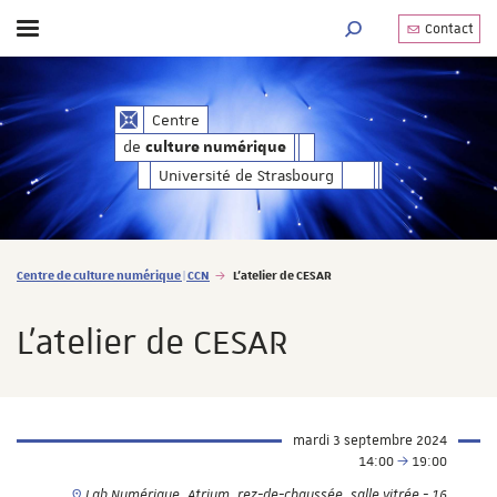
Contact
Afficher / masquer le menu
MOTEUR DE RECHERC
de
Centre
culture numérique
de
culture numérique
Université de Strasbourg
Vous êtes ici :
Centre de culture numérique | CCN
L'atelier de CESAR
L'atelier de CESAR
mardi 3 septembre 2024
14:00
19:00
Lab Numérique, Atrium, rez-de-chaussée, salle vitrée - 16