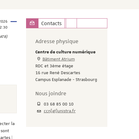
 2026
Contacts
2:30
 AT8)
Adresse physique
Centre de culture numérique
Bâtiment Atrium
RDC et 3ème étage
16 rue René Descartes
Campus Esplanade - Strasbourg
Nous joindre
03 68 85 00 10
ccn[at]unistra.fr
ecter la
 sont
artes |