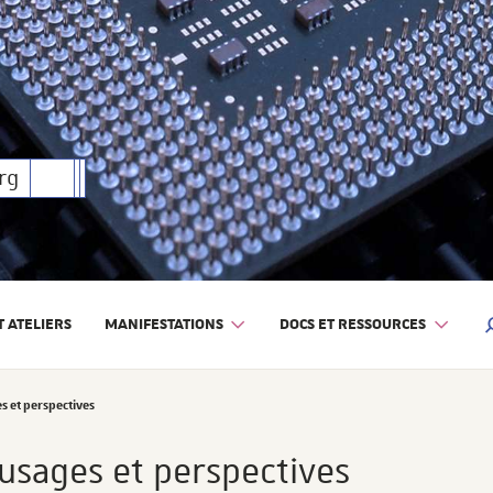
rique
rg
 ATELIERS
MANIFESTATIONS
DOCS ET RESSOURCES
M
ges et perspectives
, usages et perspectives