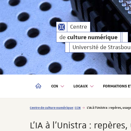
culture numérique
Centre
de
culture numé
Centre
de
culture numérique
de
Université de Strasbou
CCN
LOCAUX
FORMATIONS ET
CENTRE DE CULTURE NUMÉRIQUE | CCN
Vous êtes ici :
Centre de culture numérique | CCN
L’IA à l’Unistra : repères, usa
L’IA à l’Unistra : repères