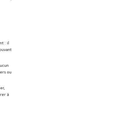
 : il
pouvant
Aucun
iers ou
er,
rer à