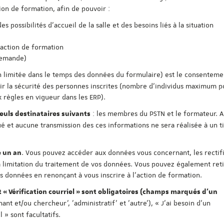
ion de formation, afin de pouvoir :
 possibilités d'accueil de la salle et des besoins liés à la situation
'action de formation
demande)
n limitée dans le temps des données du formulaire) est le consentement
antir la sécurité des personnes inscrites (nombre d'individus maximum 
 règles en vigueur dans les ERP).
: les membres du PSTN et le formateur. 
uls destinataires suivants
 et aucune transmission des ces informations ne sera réalisée à un t
. Vous pouvez accéder aux données vous concernant, les rectifi
 un an
 limitation du traitement de vos données. Vous pouvez également reti
données en renonçant à vous inscrire à l'action de formation.
t « Vérification courriel » sont obligatoires (champs marqués d'un
nant et/ou chercheur', 'administratif' et 'autre'), « J'ai besoin d'un
» sont facultatifs.