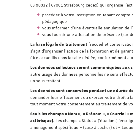
CS 90032 | 67081 Strasbourg cedex) qui organise l'act
procéder à votre inscription en tenant compte des
pédagogique
vous informer d'une éventuelle annulation de l
vous fournir une attestation de présence (sur 
(recueil et conservatio
La base légale du traitement
s'agit d'organiser l'action de la formation et de gar
être accueillis dans la salle dédiée, conformément aux
Les données collectées seront communiquées aux se
autre usage des données personnelles ne sera effectué
un sous-traitant.
Les données sont conservées pendant une durée de
demander leur effacement ou exercer votre droit à la
tout moment votre consentement au traitement de vos 
Seuls les champs « Nom », « Prénom », « Courriel » e
. Les champs « Statut » ('étudiant', 'enseig
astérisque)
aménagement spécifique » (case à cocher) et « Lequel 