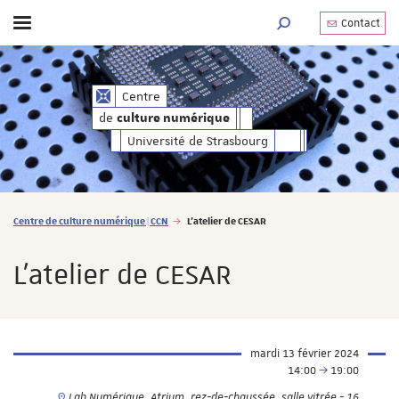
Contact
Afficher / masquer le menu
MOTEUR DE RECHERC
de
Centre
culture numérique
de
culture numérique
Université de Strasbourg
Vous êtes ici :
Centre de culture numérique | CCN
L'atelier de CESAR
L'atelier de CESAR
mardi 13 février 2024
14:00
19:00
Lab Numérique, Atrium, rez-de-chaussée, salle vitrée - 16