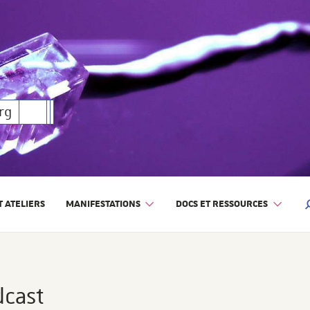
rique
rg
 ATELIERS
MANIFESTATIONS
DOCS ET RESSOURCES
M
dcast