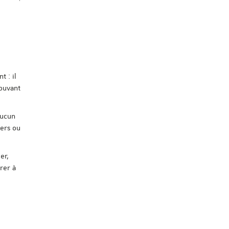
 : il
pouvant
Aucun
iers ou
er,
rer à