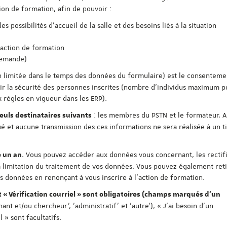
ion de formation, afin de pouvoir :
 possibilités d'accueil de la salle et des besoins liés à la situation
'action de formation
demande)
n limitée dans le temps des données du formulaire) est le consentement
antir la sécurité des personnes inscrites (nombre d'individus maximum 
 règles en vigueur dans les ERP).
: les membres du PSTN et le formateur. 
uls destinataires suivants
 et aucune transmission des ces informations ne sera réalisée à un t
. Vous pouvez accéder aux données vous concernant, les rectifi
 un an
 limitation du traitement de vos données. Vous pouvez également reti
données en renonçant à vous inscrire à l'action de formation.
t « Vérification courriel » sont obligatoires (champs marqués d'un
nant et/ou chercheur', 'administratif' et 'autre'), « J'ai besoin d'un
» sont facultatifs.