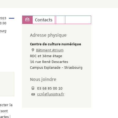
2023
Contacts
3:00
bourg
Adresse physique
Centre de culture numérique
Bâtiment Atrium
RDC et 3ème étage
16 rue René Descartes
Campus Esplanade - Strasbourg
Nous joindre
03 68 85 00 10
ccn[at]unistra.fr
ecter la
 sont
artes |