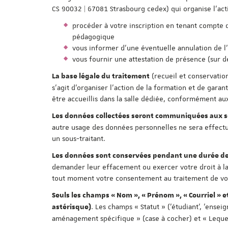
CS 90032 | 67081 Strasbourg cedex) qui organise l'act
procéder à votre inscription en tenant compte des
pédagogique
vous informer d'une éventuelle annulation de l
vous fournir une attestation de présence (sur 
(recueil et conservatio
La base légale du traitement
s'agit d'organiser l'action de la formation et de gar
être accueillis dans la salle dédiée, conformément aux
Les données collectées seront communiquées aux se
autre usage des données personnelles ne sera effectué
un sous-traitant.
Les données sont conservées pendant une durée de
demander leur effacement ou exercer votre droit à la
tout moment votre consentement au traitement de vos 
Seuls les champs « Nom », « Prénom », « Courriel » e
. Les champs « Statut » ('étudiant', 'enseig
astérisque)
aménagement spécifique » (case à cocher) et « Lequel 