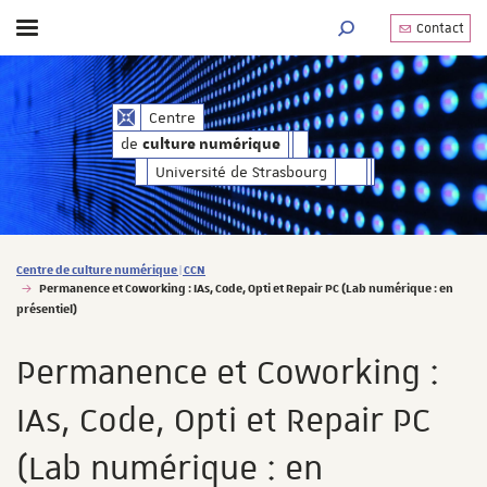
Contact
Afficher / masquer le menu
MOTEUR DE RECHERC
de
Centre
culture numérique
de
culture numérique
Université de Strasbourg
Vous êtes ici :
Centre de culture numérique | CCN
Permanence et Coworking : IAs, Code, Opti et Repair PC (Lab numérique : en
présentiel)
Permanence et Coworking :
IAs, Code, Opti et Repair PC
(Lab numérique : en