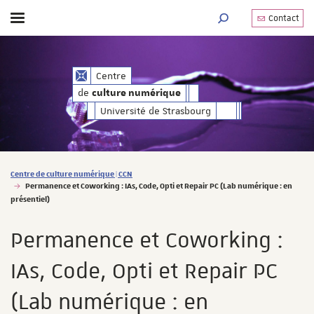
Contact
Afficher / masquer le menu
MOTEUR DE RECHERC
de
Centre
culture numérique
de
culture numérique
Université de Strasbourg
Vous êtes ici :
Centre de culture numérique | CCN
Permanence et Coworking : IAs, Code, Opti et Repair PC (Lab numérique : en
présentiel)
Permanence et Coworking :
IAs, Code, Opti et Repair PC
(Lab numérique : en