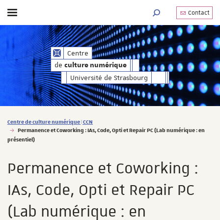
Contact
Afficher / masquer le menu
MOTEUR DE RECHERC
de
Centre
culture numérique
de
culture numérique
Université de Strasbourg
Vous êtes ici :
Centre de culture numérique | CCN
Permanence et Coworking : IAs, Code, Opti et Repair PC (Lab numérique : en
présentiel)
Permanence et Coworking :
IAs, Code, Opti et Repair PC
(Lab numérique : en