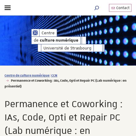
Contact
Afficher / masquer le menu
MOTEUR DE RECHERC
de
Centre
culture numérique
de
culture numérique
Université de Strasbourg
Vous êtes ici :
Centre de culture numérique | CCN
Permanence et Coworking : IAs, Code, Opti et Repair PC (Lab numérique : en
présentiel)
Permanence et Coworking :
IAs, Code, Opti et Repair PC
(Lab numérique : en